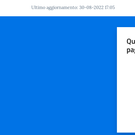
Ultimo aggiornamento
:
30-08-2022 17:05
Qu
pa
Valut