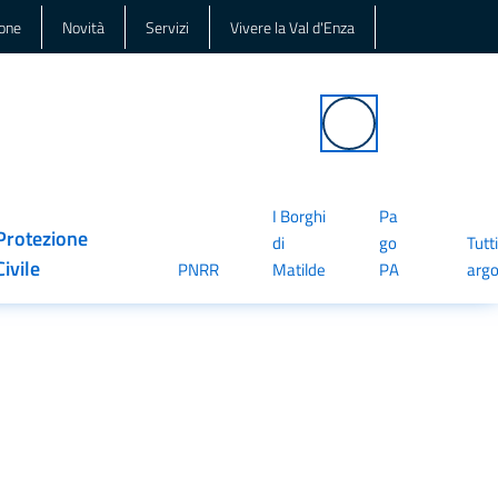
one
Novità
Servizi
Vivere la Val d'Enza
Seguici su
Cerca
I Borghi
Pa
Protezione
di
go
Tutti
Civile
PNRR
Matilde
PA
argo