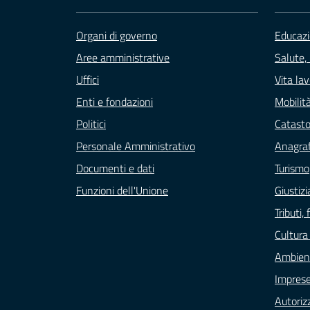
Organi di governo
Educazi
Aree amministrative
Salute,
Uffici
Vita la
Enti e fondazioni
Mobilità
Politici
Catasto
Personale Amministrativo
Anagraf
Documenti e dati
Turismo
Funzioni dell'Unione
Giustizi
Tributi
Cultura
Ambien
Impres
Autoriz