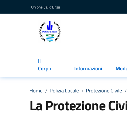
Vai al contenuto
Vai alla navigazione
Vai al footer
Unione Val d'Enza
Polizia Locale
Il
Corpo
Informazioni
Modu
Home
Polizia Locale
Protezione Civile
/
/
/
La Protezione Civi