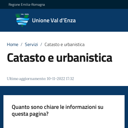
Vai al contenuto
Vai alla navigazione
Vai al footer
Regione Emilia-Romagna
Unione
Unione Val d'Enza
Val
d'Enza
Home
/
Servizi
/
Catasto e urbanistica
Catasto e urbanistica
Amministrazione
Novità
Ultimo aggiornamento
:
10-11-2022 17:32
Servizi
Menu selezionato
Quanto sono chiare le informazioni su
Vivere
questa pagina?
la
Val
Valuta da 1 a 5 stelle