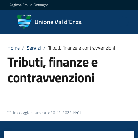
Vai al contenuto
Vai alla navigazione
Vai al footer
Regione Emilia-Romagna
Unione
Unione Val d'Enza
Val
d'Enza
Home
/
Servizi
/
Tributi, finanze e contravvenzioni
Tributi, finanze e
Amministrazione
contravvenzioni
Novità
Servizi
Menu selezionato
Ultimo aggiornamento
:
20-12-2022 14:01
Vivere
la
Val