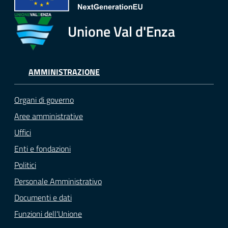
Tutti
Unione Val d'Enza
gli
argomenti...
AMMINISTRAZIONE
Seguici
Organi di governo
su
Aree amministrative
Uffici
Enti e fondazioni
Politici
Personale Amministrativo
Documenti e dati
Funzioni dell'Unione