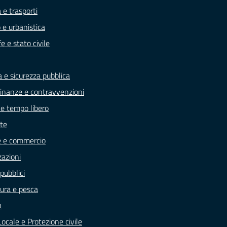
 e trasporti
 e urbanistica
e e stato civile
a e sicurezza pubblica
, finanze e contravvenzioni
 e tempo libero
te
e e commercio
zazioni
pubblici
tura e pesca
a
Locale e Protezione civile