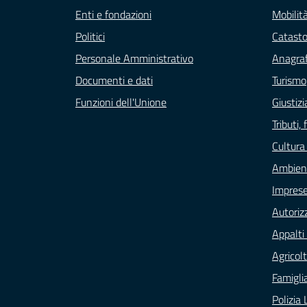
Enti e fondazioni
Mobilità
Politici
Catasto
Personale Amministrativo
Anagraf
Documenti e dati
Turismo
Funzioni dell'Unione
Giustizi
Tributi
Cultura
Ambien
Impres
Autoriz
Appalti 
Agricol
Famigli
Polizia 