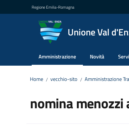
Vai al contenuto
Vai alla navigazione
Vai al footer
Regione Emilia-Romagna
Unione Val d'E
Amministrazione
Novità
Servi
Menu selezionato
Home
vecchio-sito
Amministrazione Tr
/
/
Salta al contenuto
nomina menozzi a