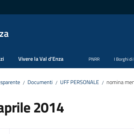
nza
zi
Vivere la Val d'Enza
PNRR
I Borghi di
asparente
Documenti
UFF PERSONALE
nomina meno
/
/
/
prile 2014