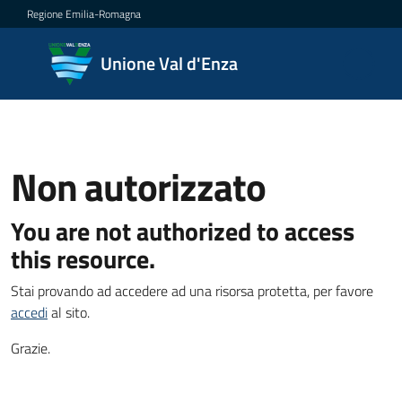
Vai al contenuto
Vai alla navigazione
Vai al footer
Regione Emilia-Romagna
Unione
Unione Val d'Enza
Val
d'Enza
Non autorizzato
Amministrazione
Menu selezionato
You are not authorized to access
Novità
this resource.
Stai provando ad accedere ad una risorsa protetta, per favore
Servizi
accedi
al sito.
Vivere
Grazie.
la
Val