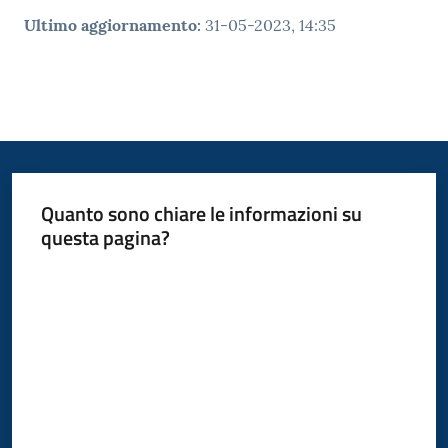
Ultimo aggiornamento
:
31-05-2023, 14:35
Tutti
gli
argomenti...
Seguici
su
Quanto sono chiare le informazioni su
questa pagina?
Valuta da 1 a 5 stelle