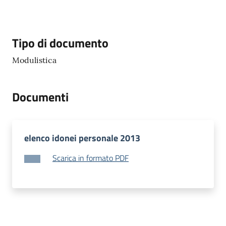
d'Enza
Descrizione
Tipo di documento
Modulistica
PNRR
I
Documenti
Borghi
di
Matilde
elenco idonei personale 2013
P
Scarica in formato PDF
a
g
o
P
A