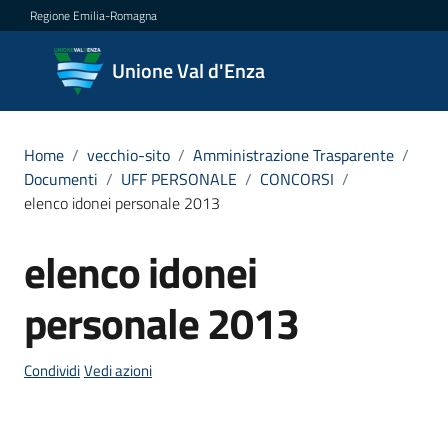
Vai al contenuto
Vai alla navigazione
Vai al footer
Regione Emilia-Romagna
Unione
Unione Val d'Enza
Val
d'Enza
Home
/
vecchio-sito
/
Amministrazione Trasparente
/
Documenti
/
UFF PERSONALE
/
CONCORSI
/
elenco idonei personale 2013
Amministrazione
Menu selezionato
elenco idonei
Salta al contenuto
Novità
personale 2013
Servizi
Condividi
Vedi azioni
Vivere
la
Val