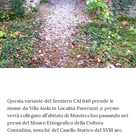
Tutti
gli
argomenti...
Seguici
su
Contenuto
Questa variante del Sentiero CAI 640 prende le
mosse da Villa Aiola in Località Paverazzi ,e presto
verrà collegato all’abitato di Montecchio passando nei
pressi del Museo Etnografico della Cultura
Contadina, nonché del Casello Storico del XVIII sec.