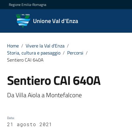
Vai al contenuto
Vai alla navigazione
Vai al footer
Regione Emilia-Romagna
Unione
Unione Val d'Enza
Val
d'Enza
Home
/
Vivere la Val d'Enza
/
Storia, cultura e paesaggio
/
Percorsi
/
Sentiero CAI 640A
Amministrazione
Sentiero CAI 640A
Salta al contenuto
Novità
Da Villa Aiola a Montefalcone
Servizi
Vivere
la
Data
:
21 agosto 2021
Val