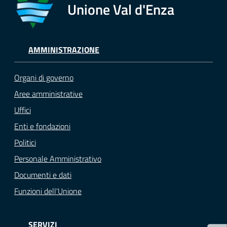
Unione Val d'Enza
Tutti
gli
argomenti...
AMMINISTRAZIONE
Organi di governo
Seguici
Aree amministrative
su
Uffici
Enti e fondazioni
Politici
Personale Amministrativo
Documenti e dati
Funzioni dell'Unione
SERVIZI