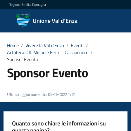
Vai al contenuto
Vai alla navigazione
Vai al footer
Regione Emilia-Romagna
Unione
Unione Val d'Enza
Val
d'Enza
Home
/
Vivere la Val d'Enza
/
Eventi
/
Artoteca Off. Michele Ferri – Cacciacuore
/
Sponsor Evento
Amministrazione
Sponsor Evento
Novità
Servizi
Ultimo aggiornamento
:
09-11-2022 17:21
Vivere
la
Quanto sono chiare le informazioni su
Val
questa pagina?