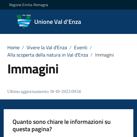
Vai al contenuto
Vai alla navigazione
Vai al footer
Regione Emilia-Romagna
Unione
Unione Val d'Enza
Val
d'Enza
Home
/
Vivere la Val d'Enza
/
Eventi
/
Alla scoperta della natura in Val d'Enza
/
Immagini
Immagini
Amministrazione
Novità
Ultimo aggiornamento
:
18-10-2023 09:56
Servizi
Vivere
Quanto sono chiare le informazioni su
la
questa pagina?
Val