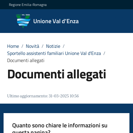
Vai al contenuto
Vai alla navigazione
Vai al footer
Regione Emilia-Romagna
Unione
Unione Val d'Enza
Val
d'Enza
Home
/
Novità
/
Notizie
/
Sportello assistenti familiari Unione Val d'Enza
/
Documenti allegati
Amministrazione
Documenti allegati
Novità
Menu selezionato
Servizi
Ultimo aggiornamento
:
31-03-2025 10:56
Vivere
la
Quanto sono chiare le informazioni su
Val
questa pagina?