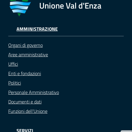
Unione Val d'Enza
Tutti
gli
argomenti...
AMMINISTRAZIONE
Organi di governo
Seguici
Aree amministrative
su
Uffici
Enti e fondazioni
Politici
Personale Amministrativo
Documenti e dati
Funzioni dell'Unione
SERVIZI