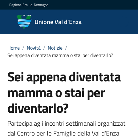
Vai al contenuto
Vai alla navigazione
Vai al footer
Regione Emilia-Romagna
Unione
Unione Val d'Enza
Val
d'Enza
Home
/
Novità
/
Notizie
/
Sei appena diventata mamma o stai per diventarlo?
Amministrazione
Sei appena diventata
Salta al contenuto
Novità
mamma o stai per
Menu selezionato
Servizi
diventarlo?
Vivere
Partecipa agli incontri settimanali organizzati 
la
Val
dal Centro per le Famiglie della Val d'Enza