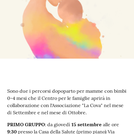
Tutti
gli
argomenti...
Seguici
su
Contenuto
Sono due i percorsi dopoparto per mamme con bimbi
0-4 mesi che il Centro per le famiglie aprirà in
collaborazione con l'Associazione "La Cova" nel mese
di Settembre e nel mese di Ottobre.
PRIMO GRUPPO
: da giovedì
15 settembre
alle ore
9:30
presso la Casa della Salute (primo piano) Via