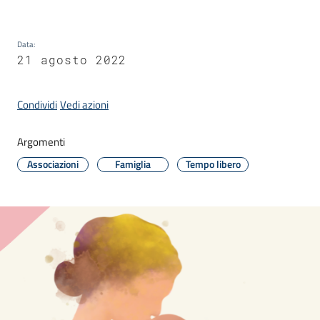
d'Enza
Data
:
21 agosto 2022
PNRR
Condividi
Vedi azioni
I
Argomenti
Borghi
di
Associazioni
Famiglia
Tempo libero
Matilde
P
a
g
o
P
A