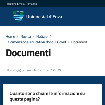
Vai al contenuto
Vai alla navigazione
Vai al footer
Regione Emilia-Romagna
Unione
Unione Val d'Enza
Val
d'Enza
Home
/
Novità
/
Notizie
/
La dimensione educativa dopo il Covid
/
Documenti
Documenti
Amministrazione
Novità
Menu selezionato
Ultimo aggiornamento
:
17-01-2023 10:24
Servizi
Vivere
Quanto sono chiare le informazioni su
la
questa pagina?
Val