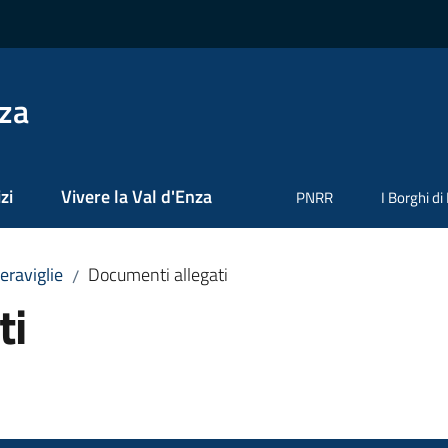
nza
zi
Vivere la Val d'Enza
PNRR
I Borghi di
Meraviglie
Documenti allegati
/
ti