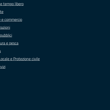
 e tempo libero
te
e e commercio
zazioni
pubblici
tura e pesca
a
Locale e Protezione civile
vizi