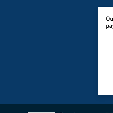
Qu
pa
Valut