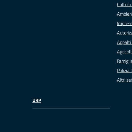
Cultura
Ambien
Impres
Autoriz
Appalti 
Agricol
Famigli
Polizia 
Altri ser
URP