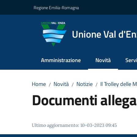
Vai al contenuto
Vai alla navigazione
Vai al footer
Regione Emilia-Romagna
Unione Val d'E
Amministrazione
Novità
Servi
Menu selezionato
Home
Novità
Notizie
Il Trolley delle 
/
/
/
Documenti allega
Ultimo aggiornamento
:
10-03-2023 09:45