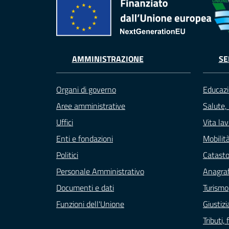
AMMINISTRAZIONE
SE
Organi di governo
Educazi
Aree amministrative
Salute,
Uffici
Vita la
Enti e fondazioni
Mobilità
Politici
Catasto
Personale Amministrativo
Anagraf
Documenti e dati
Turismo
Funzioni dell'Unione
Giustizi
Tributi