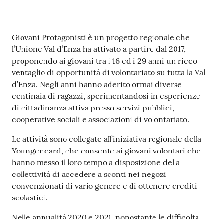
Tutti
gli
Contenuto
Giovani Protagonisti è un progetto regionale che
argomenti...
l’Unione Val d’Enza ha attivato a partire dal 2017,
proponendo ai giovani tra i 16 ed i 29 anni un ricco
ventaglio di opportunità di volontariato su tutta la Val
d’Enza. Negli anni hanno aderito ormai diverse
Seguici
centinaia di ragazzi, sperimentandosi in esperienze
su
di cittadinanza attiva presso servizi pubblici,
cooperative sociali e associazioni di volontariato.
Le attività sono collegate all’iniziativa regionale della
Younger card, che consente ai giovani volontari che
hanno messo il loro tempo a disposizione della
collettività di accedere a sconti nei negozi
convenzionati di vario genere e di ottenere crediti
scolastici.
Nelle annualità 2020 e 2021, nonostante le difficoltà