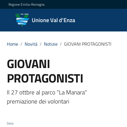
Vai al contenuto
Vai alla navigazione
Vai al footer
Regione Emilia-Romagna
Unione
Unione Val d'Enza
Val
d'Enza
Home
/
Novità
/
Notizie
/
GIOVANI PROTAGONISTI
GIOVANI
Salta al contenuto
Amministrazione
PROTAGONISTI
Novità
Menu selezionato
Il 27 ottbre al parco "La Manara"  
Servizi
premiazione dei volontari
Vivere
la
Val
Data
: