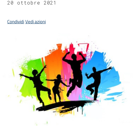
d'Enza
20 ottobre 2021
Condividi
Vedi azioni
PNRR
I
Borghi
di
Matilde
P
a
g
o
P
A