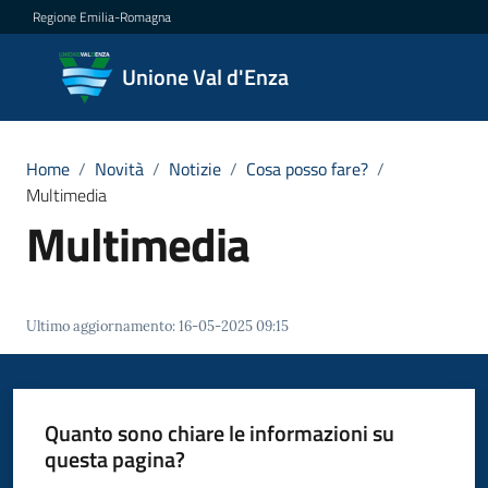
Vai al contenuto
Vai alla navigazione
Vai al footer
Regione Emilia-Romagna
Unione
Unione Val d'Enza
Val
d'Enza
Home
/
Novità
/
Notizie
/
Cosa posso fare?
/
Multimedia
Multimedia
Amministrazione
Novità
Menu selezionato
Ultimo aggiornamento
:
16-05-2025 09:15
Servizi
Vivere
Quanto sono chiare le informazioni su
la
questa pagina?
Val