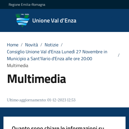
Vai al contenuto
Vai alla navigazione
Vai al footer
Regione Emilia-Romagna
Unione
Unione Val d'Enza
Val
d'Enza
Home
/
Novità
/
Notizie
/
Consiglio Unione Val d'Enza Lunedì 27 Novembre in
/
Municipio a Sant'Ilario d'Enza alle ore 20:00
Amministrazione
Multimedia
Multimedia
Novità
Menu selezionato
Servizi
Ultimo aggiornamento
:
01-12-2023 12:53
Vivere
la
Val
Quanto sono chiare le informazioni su