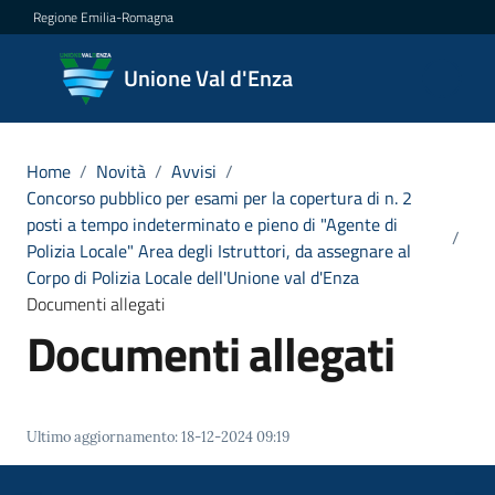
Vai al contenuto
Vai alla navigazione
Vai al footer
Regione Emilia-Romagna
Unione
Unione Val d'Enza
Val
d'Enza
Home
/
Novità
/
Avvisi
/
Concorso pubblico per esami per la copertura di n. 2
posti a tempo indeterminato e pieno di "Agente di
/
Amministrazione
Polizia Locale" Area degli Istruttori, da assegnare al
Corpo di Polizia Locale dell'Unione val d'Enza
Novità
Documenti allegati
Menu selezionato
Documenti allegati
Servizi
Vivere
Ultimo aggiornamento
:
18-12-2024 09:19
la
Val