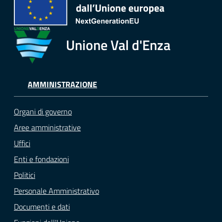
Tutti
gli
Unione Val d'Enza
argomenti...
AMMINISTRAZIONE
Seguici
su
Organi di governo
Aree amministrative
Uffici
Enti e fondazioni
Politici
Personale Amministrativo
Documenti e dati