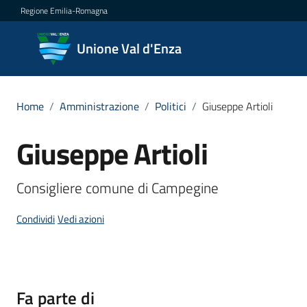
Vai al contenuto
Vai alla navigazione
Vai al footer
Regione Emilia-Romagna
Unione
Unione Val d'Enza
Val
d'Enza
Home
/
Amministrazione
/
Politici
/
Giuseppe Artioli
Giuseppe Artioli
Salta al contenuto
Amministrazione
Menu selezionato
Novità
Consigliere comune di Campegine
Condividi
Vedi azioni
Servizi
Vivere
la
Val
Fa parte di