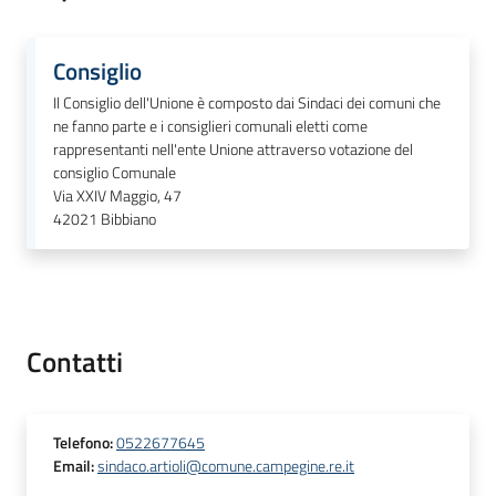
d'Enza
Consiglio
Il Consiglio dell'Unione è composto dai Sindaci dei comuni che
ne fanno parte e i consiglieri comunali eletti come
PNRR
rappresentanti nell'ente Unione attraverso votazione del
consiglio Comunale
Via XXIV Maggio, 47
I
42021
Bibbiano
Borghi
di
Matilde
P
Contatti
a
g
o
Telefono
:
0522677645
P
Email
:
sindaco.artioli@comune.campegine.re.it
A