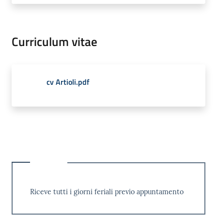
Tutti
gli
Curriculum vitae
argomenti...
cv Artioli.pdf
Seguici
su
Riceve tutti i giorni feriali previo appuntamento