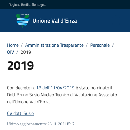
Vai al contenuto
Vai alla navigazione
Vai al footer
Regione Emilia-Romagna
Unione
Unione Val d'Enza
Val
d'Enza
Home
/
Amministrazione Trasparente
/
Personale
/
OIV
/
2019
2019
Amministrazione
Menu selezionato
Novità
Con decreto n.
18 dell'11/04/2019
è stato nominato il
Servizi
Dott.Bruno Susio Nucleo Tecnico di Valutazione Associato
dell'Unione Val d'Enza.
Vivere
CV dott. Susio
la
Val
Ultimo aggiornamento
:
23-11-2021 15:17