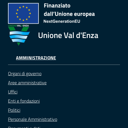
Tutti
gli
argomenti...
Unione Val d'Enza
Seguici
su
AMMINISTRAZIONE
Organi di governo
Aree amministrative
Uffici
Enti e fondazioni
Politici
Personale Amministrativo