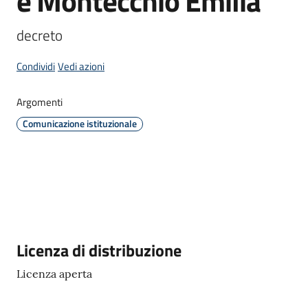
e Montecchio Emilia
d'Enza
decreto
Condividi
Vedi azioni
PNRR
Argomenti
Comunicazione istituzionale
I
Borghi
di
Matilde
P
a
g
Descrizione
Licenza di distribuzione
o
Licenza aperta
P
A