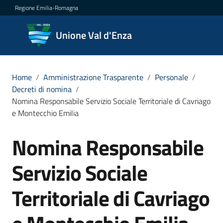
Vai al contenuto
Vai alla navigazione
Vai al footer
Regione Emilia-Romagna
Unione
Unione Val d'Enza
Val
d'Enza
Home
/
Amministrazione Trasparente
/
Personale
/
Decreti di nomina
/
Nomina Responsabile Servizio Sociale Territoriale di Cavriago
Amministrazione
e Montecchio Emilia
Menu selezionato
Novità
Nomina Responsabile
Salta al contenuto
Servizi
Servizio Sociale
Vivere
Territoriale di Cavriago
la
Val